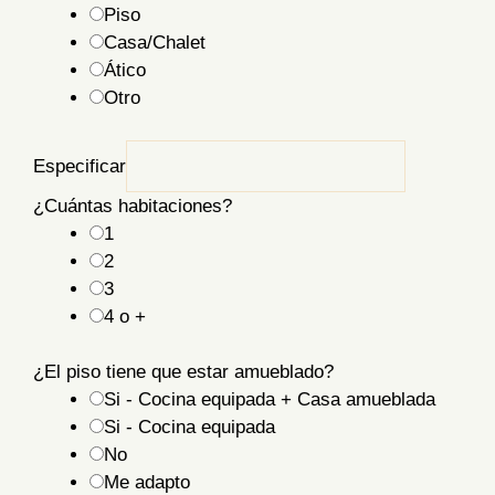
Piso
Casa/Chalet
Ático
Otro
Especificar
¿Cuántas habitaciones?
1
2
3
4 o +
¿El piso tiene que estar amueblado?
Si - Cocina equipada + Casa amueblada
Si - Cocina equipada
No
Me adapto