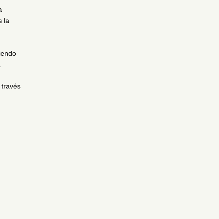
a
 la
iendo
.
 través