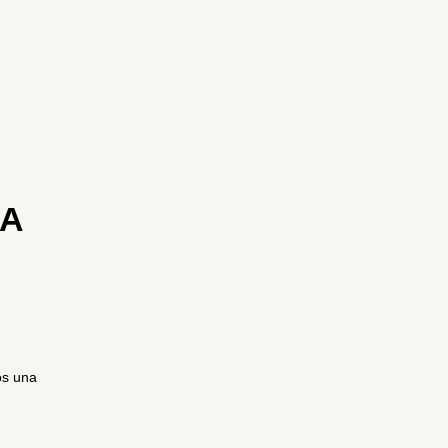
 A
os una